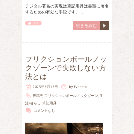
デジタル署名の実現は筆記用具は書類に署名
するための有効な手段です。…
ペン
続きを読む
フリクションボールノッ
クゾーンで失敗しない方
法とは
2023年8月18日
by
Evaristo
投稿先
フリクションボールノックゾーン
,
生
活/暮らし
,
筆記用具
コメントなし