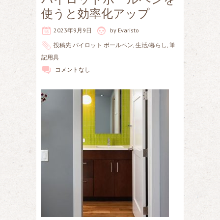
使うと効率化アップ
2023年9月9日
by
Evaristo
投稿先
パイロット ボールペン
,
生活/暮らし
,
筆
記用具
コメントなし