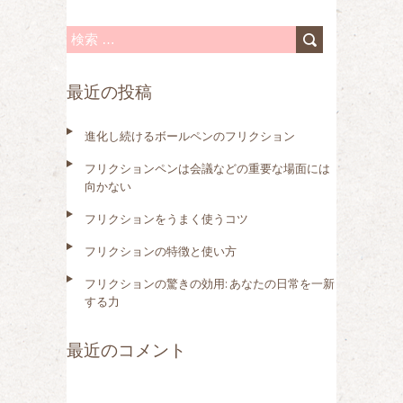
検
索
最近の投稿
:
進化し続けるボールペンのフリクション
フリクションペンは会議などの重要な場面には
向かない
フリクションをうまく使うコツ
フリクションの特徴と使い方
フリクションの驚きの効用: あなたの日常を一新
する力
最近のコメント