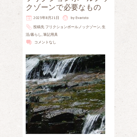
クゾーンで必要なもの
2023年8月21日
by
Evaristo
投稿先
フリクションボールノックゾーン
,
生
活/暮らし
,
筆記用具
コメントなし