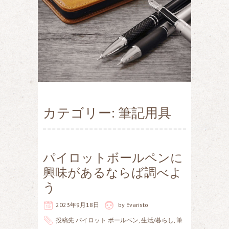
カテゴリー: 筆記用具
パイロットボールペンに
興味があるならば調べよ
う
2023年9月18日
by
Evaristo
投稿先
パイロット ボールペン
,
生活/暮らし
,
筆