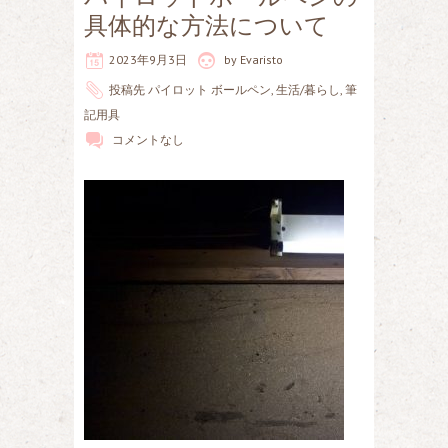
具体的な方法について
2023年9月3日
by
Evaristo
投稿先
パイロット ボールペン
,
生活/暮らし
,
筆
記用具
コメントなし