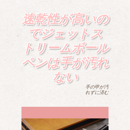
速乾性が高いの
でジェットス
トリームボール
ペンは手が汚れ
ない
手の甲が汚
れずに済む