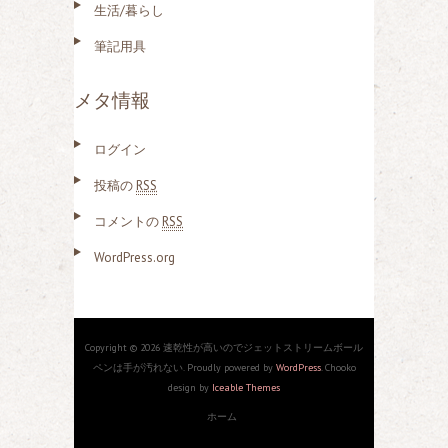
生活/暮らし
筆記用具
メタ情報
ログイン
投稿の
RSS
コメントの
RSS
WordPress.org
Copyright © 2026 速乾性が高いのでジェットストリームボール
ペンは手が汚れない. Proudly powered by
WordPress
. Chooko
design by
Iceable Themes
ホーム