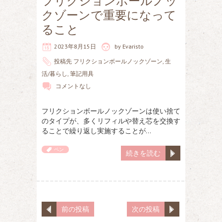
フリクションボールノッ
クゾーンで重要になって
ること
2023年8月15日
by
Evaristo
投稿先
フリクションボールノックゾーン
,
生
活/暮らし
,
筆記用具
コメントなし
フリクションボールノックゾーンは使い捨て
のタイプが、多くリフィルや替え芯を交換す
ることで繰り返し実施することが…
ペン
続きを読む
前の投稿
次の投稿