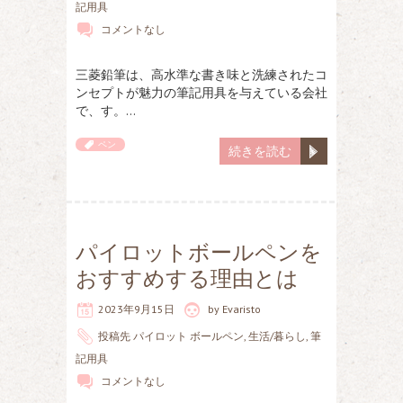
記用具
コメントなし
三菱鉛筆は、高水準な書き味と洗練されたコ
ンセプトが魅力の筆記用具を与えている会社
で、す。…
ペン
続きを読む
パイロットボールペンを
おすすめする理由とは
2023年9月15日
by
Evaristo
投稿先
パイロット ボールペン
,
生活/暮らし
,
筆
記用具
コメントなし